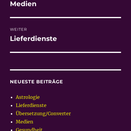
Medien
Vorheriger
Beitrag:
WEITER
Lieferdienste
Nächster
Beitrag:
NEUESTE BEITRÄGE
Astrologie
Lieferdienste
Übersetzung/Converter
Medien
Gesundheit