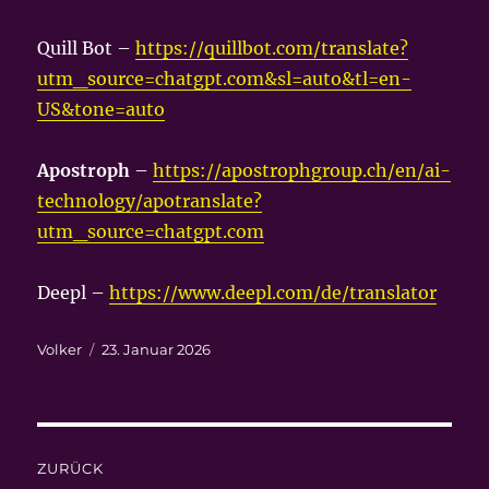
Quill Bot –
https://quillbot.com/translate?
utm_source=chatgpt.com&sl=auto&tl=en-
US&tone=auto
Apostroph
–
https://apostrophgroup.ch/en/ai-
technology/apotranslate?
utm_source=chatgpt.com
Deepl –
https://www.deepl.com/de/translator
Autor
Veröffentlicht
Volker
23. Januar 2026
am
Beitragsnavigation
ZURÜCK