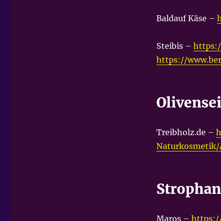
Baldauf Käse –
Steibis –
https:
https://www.be
Olivense
Treibholz.de –
h
Naturkosmetik/
Strophan
Maros –
https: