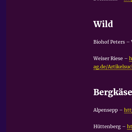
Wild
Biohof Peters –
Weiser Riese –
h
ag.de/Artikels
Bergkäs
Alpensepp –
htt
Hüttenberg –
ht