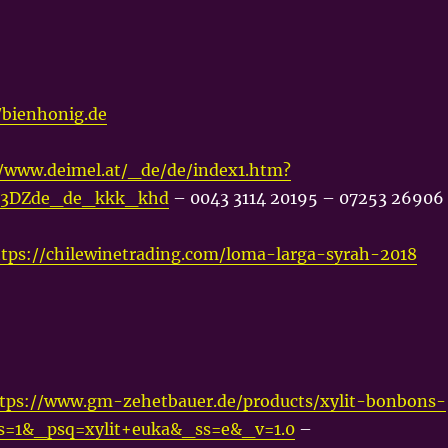
/bienhonig.de
//www.deimel.at/_de/de/index1.htm?
%3DZde_de_kkk_khd
– 0043 3114 20195 – 07253 26906
ttps://chilewinetrading.com/loma-larga-syrah-2018
tps://www.gm-zehetbauer.de/products/xylit-bonbons-
s=1&_psq=xylit+euka&_ss=e&_v=1.0
–