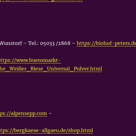
 Wunstorf – Tel.: 05033 /2868 –
https://biohof-peters.d
ttps://www.bueromarkt-
uche_Weißer_Riese_Universal_Pulver.html
e
ps://alpensepp.com
–
tps://bergkaese-allgaeu.de/shop.html