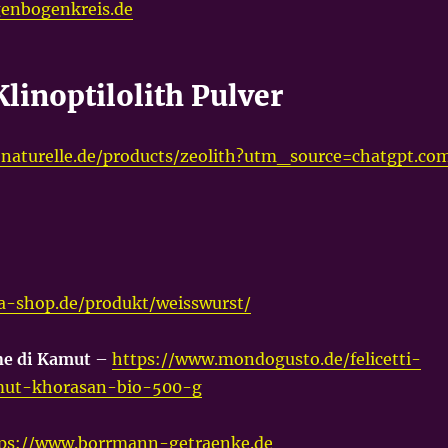
genbogenkreis.de
linoptilolith Pulver
naturelle.de/products/zeolith?utm_source=chatgpt.co
a-shop.de/produkt/weisswurst/
ine di Kamut
–
https://www.mondogusto.de/felicetti-
mut-khorasan-bio-500-g
ps://www.borrmann-getraenke.de