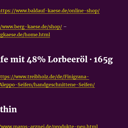
https://www.baldauf-kaese.de/online-shop/
//www.berg-kaese.de/shop/
–
rgkaese.de/home.html
ife mit 48% Lorbeeröl · 165g
ttps://www.treibholz.de/de/Finigrana-
Aleppo-Seifen/handgeschnittene-Seifen/
thin
//www.maros-arznei.de/produkte-neu.html