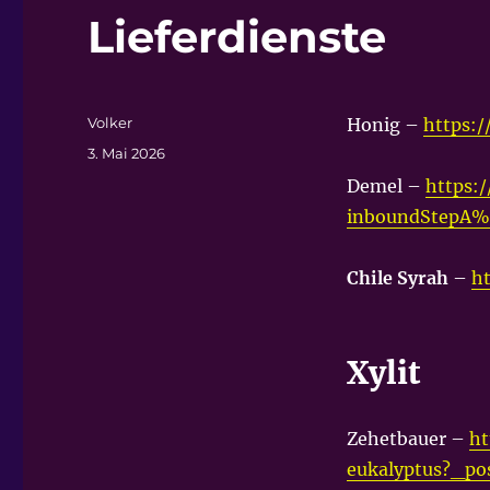
Lieferdienste
Autor
Volker
Honig –
https:/
Veröffentlicht
3. Mai 2026
am
Demel –
https:
inboundStepA
Chile Syrah
–
h
Xylit
Zehetbauer –
ht
eukalyptus?_po