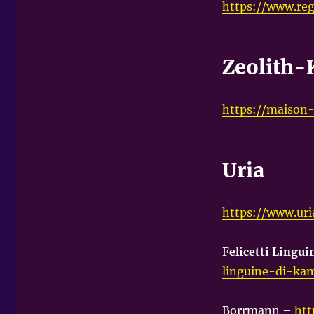
https://www.re
Zeolith-K
https://maison-
Uria
https://www.uri
F
elicetti Lingu
linguine-di-ka
Borrmann –
htt