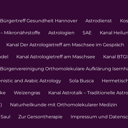
Bürgertreff Gesundheit Hannover
Astrodienst
Ko
– Mikronährstoffe
Astrologien
SAE
Kanal Heilu
Kanal Der Astrologietreff am Maschsee im Gespräch
ndel
Kanal Astrologietreff am Maschsee
Kanal BTGI
 Bürgervereinigung Orthomolekulare Aufklärung Isern
enistic and Arabic Astrology
Sola Busca
Hermetisch
nke
Weizengras
Kanal Astrotalk – Traditionelle Astr
)
Naturheilkunde mit Orthomolekularer Medizin
 Saul
Zur Gersontherapie
Impressum und Datensc