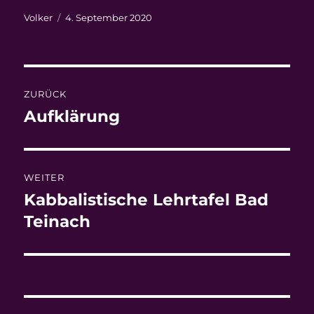
Autor
Veröffentlicht
Volker
4. September 2020
am
Beitragsnavigation
ZURÜCK
Aufklärung
Vorheriger
Beitrag:
WEITER
Kabbalistische Lehrtafel Bad
Nächster
Beitrag:
Teinach