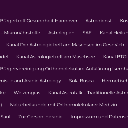
Bürgertreff Gesundheit Hannover
Astrodienst
Ko
– Mikronährstoffe
Astrologien
SAE
Kanal Heilu
Kanal Der Astrologietreff am Maschsee im Gespräch
ndel
Kanal Astrologietreff am Maschsee
Kanal BTGI
 Bürgervereinigung Orthomolekulare Aufklärung Isern
enistic and Arabic Astrology
Sola Busca
Hermetisch
nke
Weizengras
Kanal Astrotalk – Traditionelle Astr
)
Naturheilkunde mit Orthomolekularer Medizin
 Saul
Zur Gersontherapie
Impressum und Datensc