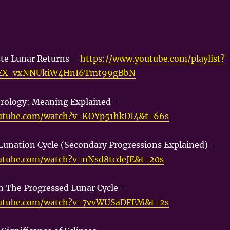
iste Lunar Returns –
https://www.youtube.com/playlist?
q3EX-vxNNUkiW4HnI6Tmt99gBbN
rology: Meaning Explained –
outube.com/watch?v=KOYp51hkDI4&t=66s
Lunation Cycle (Secondary Progressions Explained) –
utube.com/watch?v=nNsd8tcdeJE&t=20s
n The Progressed Lunar Cycle –
outube.com/watch?v=7vvWUSaDFEM&t=2s