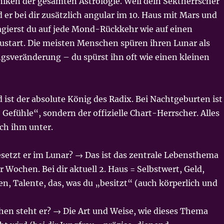
iken der gesamten Astrologie. Weil dein Sektherrscher
 er bei dir zusätzlich angular im 10. Haus mit Mars und
agierst du auf jede Mond-Rückkehr wie auf einen
ustart. Die meisten Menschen spüren ihren Lunar als
gsveränderung – du spürst ihn oft wie einen kleinen
ist der absolute König des Radix. Bei Nachtgeburten ist
e Gefühle“, sondern der offizielle Chart-Herrscher. Alles
ch ihm unter.
setzt er im Lunar? → Das ist das zentrale Lebensthema
r Wochen. Bei dir aktuell 2. Haus = Selbstwert, Geld,
n, Talente, das, was du „besitzt“ (auch körperlich und
hen steht er? → Die Art und Weise, wie dieses Thema