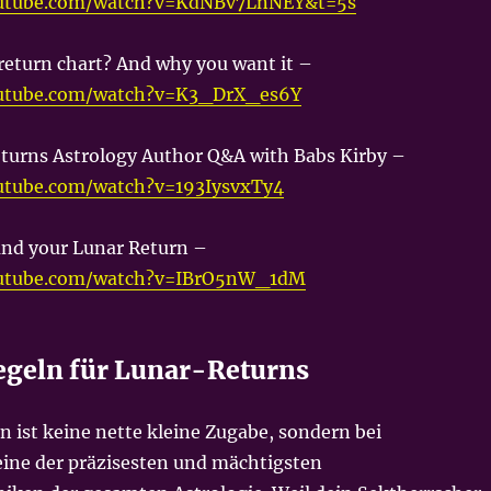
outube.com/watch?v=KdNBv7LnNEY&t=5s
return chart? And why you want it –
outube.com/watch?v=K3_DrX_es6Y
eturns Astrology Author Q&A with Babs Kirby –
utube.com/watch?v=193IysvxTy4
nd your Lunar Return –
outube.com/watch?v=IBrO5nW_1dM
geln für Lunar-Returns
 ist keine nette kleine Zugabe, sondern bei
ine der präzisesten und mächtigsten