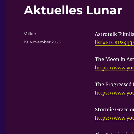
Aktuelles Lunar
Autor
Volker
Astrotalk Filml
Veröffentlicht
19. November 2025
list=PLCKPz4
am
The Moon in Ast
https://www.y
The Progressed 
https://www.yo
Stormie Grace o
https://www.y