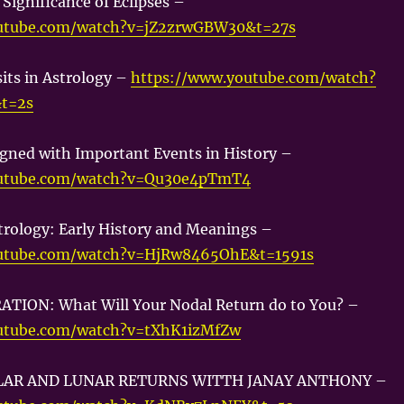
 Significance of Eclipses –
outube.com/watch?v=jZ2zrwGBW30&t=27s
sits in Astrology –
https://www.youtube.com/watch?
t=2s
igned with Important Events in History –
outube.com/watch?v=Qu30e4pTmT4
trology: Early History and Meanings –
outube.com/watch?v=HjRw8465OhE&t=1591s
TION: What Will Your Nodal Return do to You? –
utube.com/watch?v=tXhK1izMfZw
LAR AND LUNAR RETURNS WITTH JANAY ANTHONY –