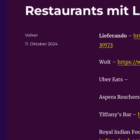
Restaurants mit L
Autor
Volker
Lieferando
–
ht
Veröffentlicht
11. Oktober 2024
30173
am
Wolt –
https://
Uber Eats –
Aspera Roschers
Tiffany’s Bar –
Royal Indian Fo