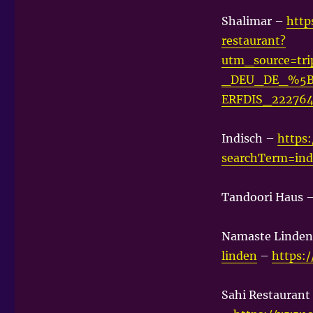
Shalimar –
http
restaurant?
utm_source=t
_DEU_DE_%5
ERFDIS_222764
Indisch –
https:
searchTerm=ind
Tandoori Haus 
Namaste Linde
linden
–
https:
Sahi Restaurant