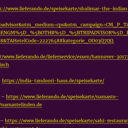
s://www.lieferando.de/speisekarte/shalimar-the-indian
ripadvisor&utm_medium=cps&utm_campaign=CM_P_T
BENGM%5D_%5BOTHR%5D_%5BTRIPADVISOR%5D_
8&TAHotelCode=2227648#kategorie_OO03Q7QQ
//www.lieferando.de/lieferservice/essen/hannover-3017
isch
–
https://india-tandoori-haus.de/speisekarte/
n –
https://www.lieferando.de/speisekarte/namaste-
//namastelinden.de
 –
https://www.lieferando.de/speisekarte/sahi-restaura