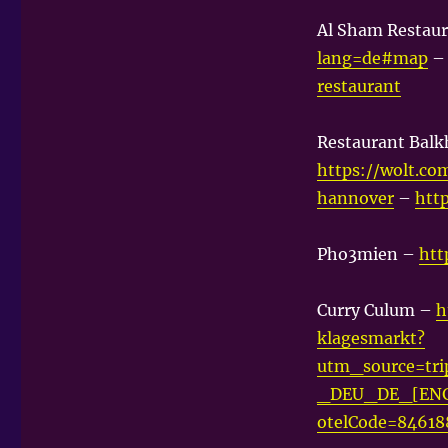
Al Sham Restau
lang=de#map
restaurant
Restaurant Balk
https://wolt.co
hannover
–
htt
Pho3mien –
htt
Curry Culum –
h
klagesmarkt?
utm_source=t
_DEU_DE_[ENG
otelCode=84618