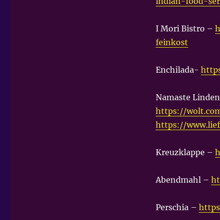
indian-food-ser
I Mori Bistro –
h
feinkost
Enchilada-
http
Namaste Linden
https://wolt.c
https://www.lie
Kreuzklappe –
h
Abendmahl –
ht
Perschia –
https