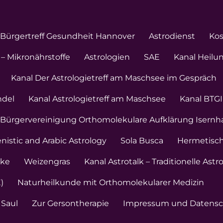
Bürgertreff Gesundheit Hannover
Astrodienst
Ko
– Mikronährstoffe
Astrologien
SAE
Kanal Heilu
Kanal Der Astrologietreff am Maschsee im Gespräch
ndel
Kanal Astrologietreff am Maschsee
Kanal BTGI
 Bürgervereinigung Orthomolekulare Aufklärung Isern
enistic and Arabic Astrology
Sola Busca
Hermetisch
nke
Weizengras
Kanal Astrotalk – Traditionelle Astr
)
Naturheilkunde mit Orthomolekularer Medizin
 Saul
Zur Gersontherapie
Impressum und Datensc