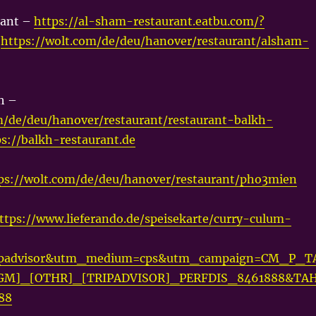
rant –
https://al-sham-restaurant.eatbu.com/?
–
https://wolt.com/de/deu/hanover/restaurant/alsham-
h –
m/de/deu/hanover/restaurant/restaurant-balkh-
ps://balkh-restaurant.de
ps://wolt.com/de/deu/hanover/restaurant/pho3mien
ttps://www.lieferando.de/speisekarte/curry-culum-
ripadvisor&utm_medium=cps&utm_campaign=CM_P_T
M]_[OTHR]_[TRIPADVISOR]_PERFDIS_8461888&TA
88