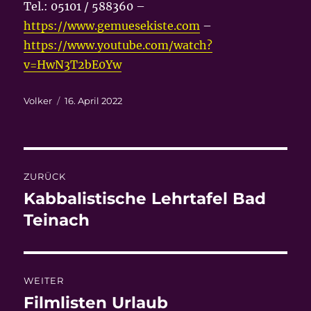
Tel.: 05101 / 588360 –
https://www.gemuesekiste.com
–
https://www.youtube.com/watch?
v=HwN3T2bE0Yw
Autor
Veröffentlicht
Volker
16. April 2022
am
Beitragsnavigation
ZURÜCK
Kabbalistische Lehrtafel Bad
Vorheriger
Beitrag:
Teinach
WEITER
Filmlisten Urlaub
Nächster